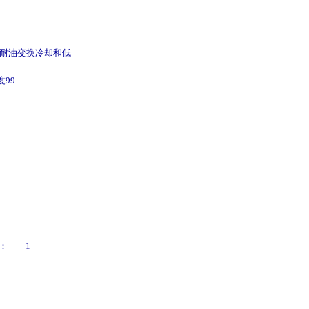
耐油变换冷却和低
99
径： 1