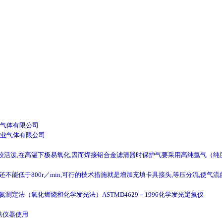
业气体有限公司
工业气体有限公司
活泼,在高温下极易氧化,因而焊接铝合金滤清器时保护气要采用高纯氩气（纯度
不能低于800r／min,可行的技术措施就是增加充填卡具接头,等压分流,使气
量氮测定法（氧化燃烧和化学发光法）ASTMD4629－1996化学发光定氮仪
供仪器使用