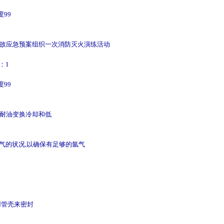
99
故应急预案组织一次消防灭火演练活动
：1
99
耐油变换冷却和低
气的状况,以确保有足够的氩气
用管壳来密封