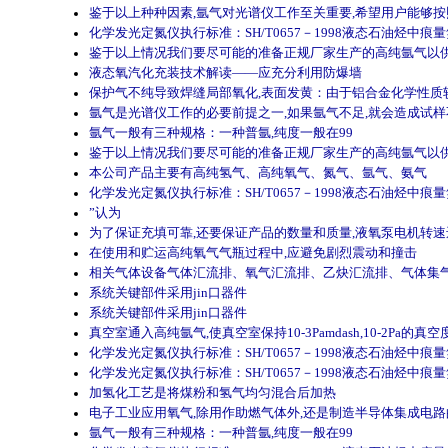
鉴于以上种种因素,氩气对光谱仪工作至关重要,希望用户能够
化学发光定氮仪执行标准：SH/T0657－1998液态石油烃中痕
鉴于以上情况我们要尽可能的准备正规厂家生产的高纯氩气以
液态氧汽化充装技术解读——应充分利用防爆墙
保护气不纯导致焊缝局部氧化,表面发黄：由于铝合金化学性质较
氩气是光谱仪工作的必要前提之一,如果氩气不足,就会造成试
氩气一般有三种规格：一种普氩,纯度一般在99
鉴于以上情况我们要尽可能的准备正规厂家生产的高纯氩气以
本公司产品主要有高纯氢气、高纯氧气、氮气、氩气、氨气
化学发光定氮仪执行标准：SH/T0657－1998液态石油烃中痕
”认为
为了保证充填可靠,还要保证产品的数量和质量,液氧泵电机转速还
在使用和贮运高纯氧气气瓶过程中,应避免剧烈震动和撞击
相关气体设备气体汇流排、氧气汇流排、乙炔汇流排、气体集
系统关键部件采用jin口器件
系统关键部件采用jin口器件
真空室通入高纯氩气,使真空室保持10-3Pamdash,10-2P
化学发光定氮仪执行标准：SH/T0657－1998液态石油烃中痕
化学发光定氮仪执行标准：SH/T0657－1998液态石油烃中痕
加氢化工艺是将煤粉和氢气均匀混合后加热
电子工业应用氧气,除用作助燃气体外,还是制造半导体集成电
氩气一般有三种规格：一种普氩,纯度一般在99