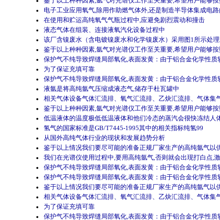
鉴于以上种种因素,氩气对光谱仪工作至关重要,希望用户能够
电子工业应用氧气,除用作助燃气体外,还是制造半导体集成电
在使用和贮运高纯氧气气瓶过程中,应避免剧烈震动和撞击
液态气体在组装、连接液氧汽化设备过程中
该厂含镍废水（含电镀镍废水和化学镍废水）采用图1所示处理
鉴于以上种种因素,氩气对光谱仪工作至关重要,希望用户能够
保护气不纯导致焊缝局部氧化,表面发黄：由于铝合金化学性质较
为了保证充填可靠
保护气不纯导致焊缝局部氧化,表面发黄：由于铝合金化学性质较
液氩是将高纯氩气压缩成液态气,储存于杜瓦罐中
相关气体设备气体汇流排、氧气汇流排、乙炔汇流排、气体集
鉴于以上种种因素,氩气对光谱仪工作至关重要,希望用户能够
低温液体的温度极低低温液体和他们冷态的蒸汽会很快冻结人
氢气的国家标准是GB/T7445-1995其中的相关指标纯氢99
从国外高纯气体行业的现状和发展趋势分析
鉴于以上情况我们要尽可能的准备正规厂家生产的高纯氩气以
我们在光谱仪使用过程中,要用高纯氩气,否则就会出现打白点,
保护气不纯导致焊缝局部氧化,表面发黄：由于铝合金化学性质较
保护气不纯导致焊缝局部氧化,表面发黄：由于铝合金化学性质较
鉴于以上情况我们要尽可能的准备正规厂家生产的高纯氩气以
相关气体设备气体汇流排、氧气汇流排、乙炔汇流排、气体集
为了保证充填可靠
保护气不纯导致焊缝局部氧化,表面发黄：由于铝合金化学性质较