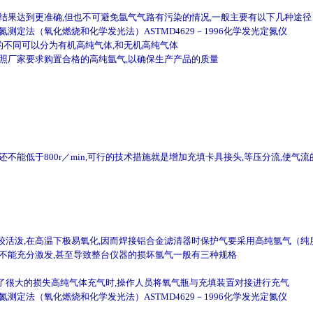
结果达到更准确,但也不可避免氩气气路有污染的情况,一般主要有以下几种途径
量氮测定法（氧化燃烧和化学发光法）ASTMD4629－1996化学发光定氮仪
不同可以分为有机高纯气体,和无机高纯气体
按照厂家要求购置合格的高纯氩气,以确保生产产品的质量
不能低于800r／min,可行的技术措施就是增加充填卡具接头,等压分流,使气
活泼,在高温下极易氧化,因而焊接铝合金滤清器时保护气要采用高纯氩气（纯度
样不能充分激发,甚至导致整台仪器的损坏氩气一般有三种规格
了很大的损失高纯气体充气时,操作人员将氧气瓶与充填装置对接进行充气
量氮测定法（氧化燃烧和化学发光法）ASTMD4629－1996化学发光定氮仪