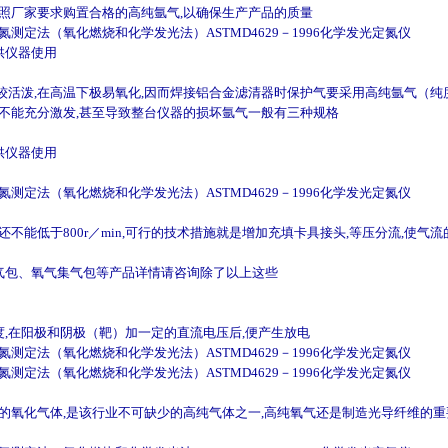
按照厂家要求购置合格的高纯氩气,以确保生产产品的质量
量氮测定法（氧化燃烧和化学发光法）ASTMD4629－1996化学发光定氮仪
供仪器使用
活泼,在高温下极易氧化,因而焊接铝合金滤清器时保护气要采用高纯氩气（纯度
样不能充分激发,甚至导致整台仪器的损坏氩气一般有三种规格
供仪器使用
量氮测定法（氧化燃烧和化学发光法）ASTMD4629－1996化学发光定氮仪
不能低于800r／min,可行的技术措施就是增加充填卡具接头,等压分流,使气
气包、氧气集气包等产品详情请咨询除了以上这些
a的真空度,在阳极和阴极（靶）加一定的直流电压后,便产生放电
量氮测定法（氧化燃烧和化学发光法）ASTMD4629－1996化学发光定氮仪
量氮测定法（氧化燃烧和化学发光法）ASTMD4629－1996化学发光定氮仪
路的氧化气体,是该行业不可缺少的高纯气体之一,高纯氧气还是制造光导纤维的