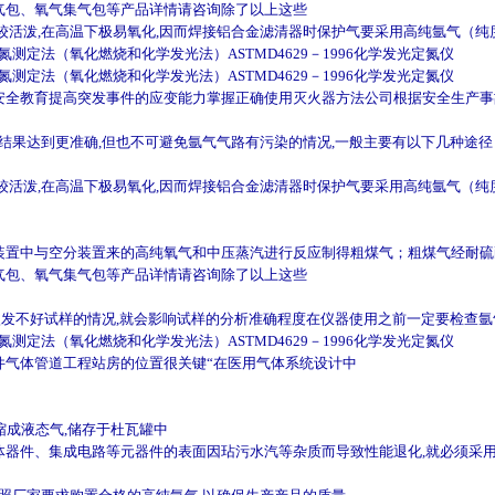
气包、氧气集气包等产品详情请咨询除了以上这些
活泼,在高温下极易氧化,因而焊接铝合金滤清器时保护气要采用高纯氩气（纯度
量氮测定法（氧化燃烧和化学发光法）ASTMD4629－1996化学发光定氮仪
量氮测定法（氧化燃烧和化学发光法）ASTMD4629－1996化学发光定氮仪
安全教育提高突发事件的应变能力掌握正确使用灭火器方法公司根据安全生产事
结果达到更准确,但也不可避免氩气气路有污染的情况,一般主要有以下几种途径
活泼,在高温下极易氧化,因而焊接铝合金滤清器时保护气要采用高纯氩气（纯度
装置中与空分装置来的高纯氧气和中压蒸汽进行反应制得粗煤气；粗煤气经耐硫
气包、氧气集气包等产品详情请咨询除了以上这些
激发不好试样的情况,就会影响试样的分析准确程度在仪器使用之前一定要检查氩
量氮测定法（氧化燃烧和化学发光法）ASTMD4629－1996化学发光定氮仪
件气体管道工程站房的位置很关键“在医用气体系统设计中
缩成液态气,储存于杜瓦罐中
体器件、集成电路等元器件的表面因玷污水汽等杂质而导致性能退化,就必须采