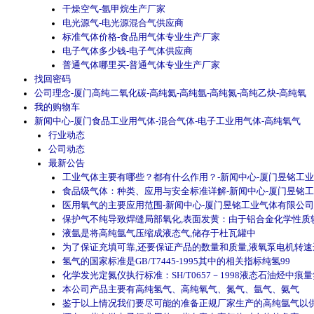
干燥空气-氩甲烷生产厂家
电光源气-电光源混合气供应商
标准气体价格-食品用气体专业生产厂家
电子气体多少钱-电子气体供应商
普通气体哪里买-普通气体专业生产厂家
找回密码
公司理念-厦门高纯二氧化碳-高纯氦-高纯氩-高纯氮-高纯乙炔-高纯氧
我的购物车
新闻中心-厦门食品工业用气体-混合气体-电子工业用气体-高纯氧气
行业动态
公司动态
最新公告
工业气体主要有哪些？都有什么作用？-新闻中心-厦门昱铭工
食品级气体：种类、应用与安全标准详解-新闻中心-厦门昱铭
医用氧气的主要应用范围-新闻中心-厦门昱铭工业气体有限公司
保护气不纯导致焊缝局部氧化,表面发黄：由于铝合金化学性质较
液氩是将高纯氩气压缩成液态气,储存于杜瓦罐中
为了保证充填可靠,还要保证产品的数量和质量,液氧泵电机转速还
氢气的国家标准是GB/T7445-1995其中的相关指标纯氢99
化学发光定氮仪执行标准：SH/T0657－1998液态石油烃中痕
本公司产品主要有高纯氢气、高纯氧气、氮气、氩气、氨气
鉴于以上情况我们要尽可能的准备正规厂家生产的高纯氩气以