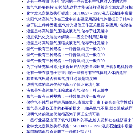
还有一些在微电子行业用的一些有毒有害气体对人体的危害
氩气气路要保持洁净清洁,这样才能保证样品被完全激发,是分析
化学发光定氮仪执行标准：SH/T0657－1998液态石油烃中痕
沈阳气体高纯气体在工业中的主要应用高纯气体根据分子结构的
鉴于以上种种因素,氩气对光谱仪工作至关重要,希望用户能够
液氩是将高纯氩气压缩成液态气,储存于杜瓦罐中
液态氧汽化充装技术解读——应充分利用防爆墙
液氩是将高纯氩气压缩成液态气,储存于杜瓦罐中
氩气一般有三种规格：一种普氩,纯度一般在99
氩气一般有三种规格：一种普氩,纯度一般在99
氩气一般有三种规格：一种普氩,纯度一般在99
为了保证充填可靠,还要保证产品的数量和质量,液氧泵电机转速还
还有一些在微电子行业用的一些有毒有害气体对人体的危害
检查氩气瓶是否有氩气,并且必须是纯度99
说明气体的流速仍然很高为了保证充填可靠
液氩是将高纯氩气压缩成液态气,储存于杜瓦罐中
氩气一般有三种规格：一种普氩,纯度一般在99
保护气不纯导致焊缝局部氧化,表面发黄：由于铝合金化学性质较
氩气是光谱仪工作的必要前提之一,如果氩气不足,就会造成试
说明气体的流速仍然很高为了保证充填可靠
一些行业甚至出现了氧气瓶爆炸的事故,给人员和社会经济带来
化学发光定氮仪执行标准：SH/T0657－1998液态石油烃中痕
英国和瑞典联合发明了一种预处理方法