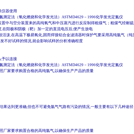
供仪器使用
量氮测定法（氧化燃烧和化学发光法）ASTMD4629－1996化学发光定氮仪
装置中与空分装置来的高纯氧气和中压蒸汽进行反应制得粗煤气；粗煤气经耐硫
a的真空度,在阳极和阴极（靶）加一定的直流电压后,便产生放电
活泼,在高温下极易氧化,因而焊接铝合金滤清器时保护气要采用高纯氩气（纯度
激发不好试样的情况,就会影响试样的分析准确程度
头予以连接
量氮测定法（氧化燃烧和化学发光法）ASTMD4629－1996化学发光定氮仪
按照厂家要求购置合格的高纯氩气,以确保生产产品的质量
析结果达到更准确,但也不可避免氩气气路有污染的情况,一般主要有以下几种途
按照厂家要求购置合格的高纯氩气,以确保生产产品的质量