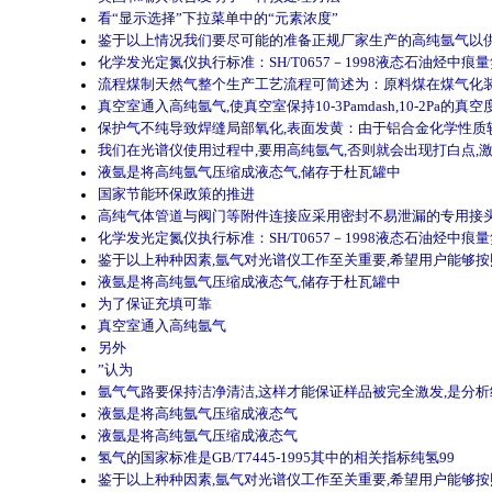
看“显示选择”下拉菜单中的“元素浓度”
鉴于以上情况我们要尽可能的准备正规厂家生产的高纯氩气以
化学发光定氮仪执行标准：SH/T0657－1998液态石油烃中痕
流程煤制天然气整个生产工艺流程可简述为：原料煤在煤气化
真空室通入高纯氩气,使真空室保持10-3Pamdash,10-2P
保护气不纯导致焊缝局部氧化,表面发黄：由于铝合金化学性质较
我们在光谱仪使用过程中,要用高纯氩气,否则就会出现打白点,
液氩是将高纯氩气压缩成液态气,储存于杜瓦罐中
国家节能环保政策的推进
高纯气体管道与阀门等附件连接应采用密封不易泄漏的专用接
化学发光定氮仪执行标准：SH/T0657－1998液态石油烃中痕
鉴于以上种种因素,氩气对光谱仪工作至关重要,希望用户能够
液氩是将高纯氩气压缩成液态气,储存于杜瓦罐中
为了保证充填可靠
真空室通入高纯氩气
另外
”认为
氩气气路要保持洁净清洁,这样才能保证样品被完全激发,是分
液氩是将高纯氩气压缩成液态气
液氩是将高纯氩气压缩成液态气
氢气的国家标准是GB/T7445-1995其中的相关指标纯氢99
鉴于以上种种因素,氩气对光谱仪工作至关重要,希望用户能够