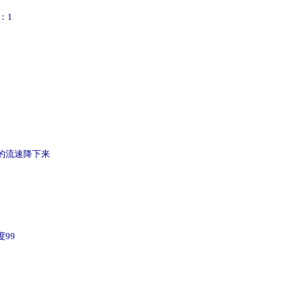
：1
流的流速降下来
99