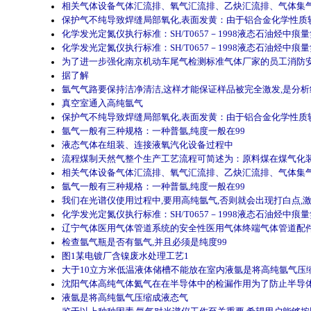
相关气体设备气体汇流排、氧气汇流排、乙炔汇流排、气体集
保护气不纯导致焊缝局部氧化,表面发黄：由于铝合金化学性质较
化学发光定氮仪执行标准：SH/T0657－1998液态石油烃中痕
化学发光定氮仪执行标准：SH/T0657－1998液态石油烃中痕
为了进一步强化南京机动车尾气检测标准气体厂家的员工消防
据了解
氩气气路要保持洁净清洁,这样才能保证样品被完全激发,是分析
真空室通入高纯氩气
保护气不纯导致焊缝局部氧化,表面发黄：由于铝合金化学性质较
氩气一般有三种规格：一种普氩,纯度一般在99
液态气体在组装、连接液氧汽化设备过程中
流程煤制天然气整个生产工艺流程可简述为：原料煤在煤气化
相关气体设备气体汇流排、氧气汇流排、乙炔汇流排、气体集
氩气一般有三种规格：一种普氩,纯度一般在99
我们在光谱仪使用过程中,要用高纯氩气,否则就会出现打白点,
化学发光定氮仪执行标准：SH/T0657－1998液态石油烃中痕
辽宁气体医用气体管道系统的安全性医用气体终端气体管道配
检查氩气瓶是否有氩气,并且必须是纯度99
图1某电镀厂含镍废水处理工艺1
大于10立方米低温液体储槽不能放在室内液氩是将高纯氩气压
沈阳气体高纯气体氦气在在半导体中的检漏作用为了防止半导
液氩是将高纯氩气压缩成液态气