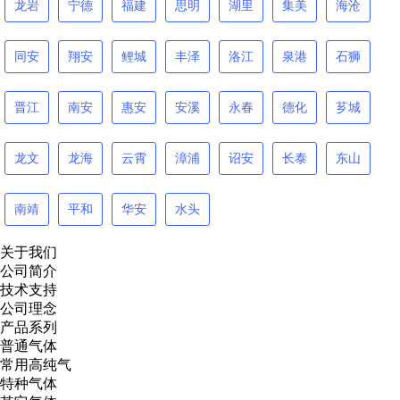
龙岩
宁德
福建
思明
湖里
集美
海沧
同安
翔安
鲤城
丰泽
洛江
泉港
石狮
晋江
南安
惠安
安溪
永春
德化
芗城
龙文
龙海
云霄
漳浦
诏安
长泰
东山
南靖
平和
华安
水头
关于我们
公司简介
技术支持
公司理念
产品系列
普通气体
常用高纯气
特种气体