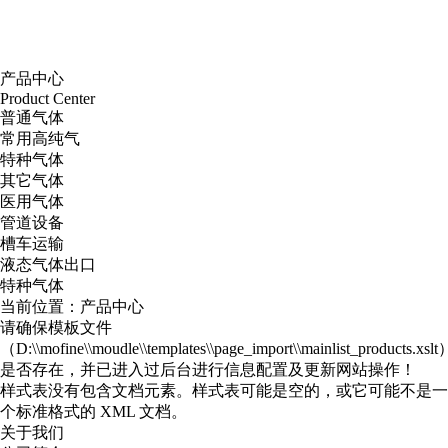
产品中心
Product Center
普通气体
常用高纯气
特种气体
其它气体
医用气体
管道设备
槽车运输
液态气体出口
特种气体
当前位置：
产品中心
请确保模板文件
（D:\\mofine\\moudle\\templates\\page_import\\mainlist_products.xslt
是否存在，并已进入过后台进行信息配置及更新网站操作！
样式表没有包含文档元素。样式表可能是空的，或它可能不是一
个标准格式的 XML 文档。
关于我们