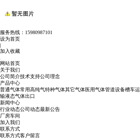
服务热线：
15980987101
设为首页
|
加入收藏
网站首页
关于我们
公司简介
技术支持
公司理念
产品中心
普通气体
常用高纯气
特种气体
其它气体
医用气体
管道设备
槽车运
输
液态气体出口
新闻中心
行业动态
公司动态
最新公告
厂房车间
加入我们
联系方式
联系方式
客户留言