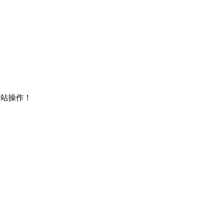
更新网站操作！